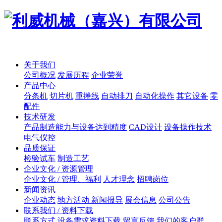
关于我们
公司概况
发展历程
企业荣誉
产品中心
分条机
切片机
重捲线
自动排刀
自动化操作
其它设备
零
配件
技术研发
产品制造能力与设备达到精度
CAD设计
设备操作技术
电气仪控
品质保证
检验试车
制造工艺
企业文化 / 资源管理
企业文化 / 管理、福利
人才理念
招聘岗位
新闻资讯
企业动态
地方活动 新闻报导
展会信息
公司公告
联系我们 / 资料下载
联系方式
设备需求资料下载
留言反馈
我们的客户群