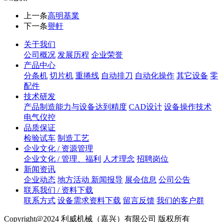
上一条
高明基業
下一条
譽軒
关于我们
公司概况
发展历程
企业荣誉
产品中心
分条机
切片机
重捲线
自动排刀
自动化操作
其它设备
零
配件
技术研发
产品制造能力与设备达到精度
CAD设计
设备操作技术
电气仪控
品质保证
检验试车
制造工艺
企业文化 / 资源管理
企业文化 / 管理、福利
人才理念
招聘岗位
新闻资讯
企业动态
地方活动 新闻报导
展会信息
公司公告
联系我们 / 资料下载
联系方式
设备需求资料下载
留言反馈
我们的客户群
Copyright@2024 利威机械（嘉兴）有限公司 版权所有