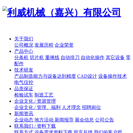
关于我们
公司概况
发展历程
企业荣誉
产品中心
分条机
切片机
重捲线
自动排刀
自动化操作
其它设备
零
配件
技术研发
产品制造能力与设备达到精度
CAD设计
设备操作技术
电气仪控
品质保证
检验试车
制造工艺
企业文化 / 资源管理
企业文化 / 管理、福利
人才理念
招聘岗位
新闻资讯
企业动态
地方活动 新闻报导
展会信息
公司公告
联系我们 / 资料下载
联系方式
设备需求资料下载
留言反馈
我们的客户群