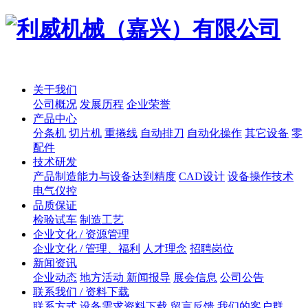
关于我们
公司概况
发展历程
企业荣誉
产品中心
分条机
切片机
重捲线
自动排刀
自动化操作
其它设备
零
配件
技术研发
产品制造能力与设备达到精度
CAD设计
设备操作技术
电气仪控
品质保证
检验试车
制造工艺
企业文化 / 资源管理
企业文化 / 管理、福利
人才理念
招聘岗位
新闻资讯
企业动态
地方活动 新闻报导
展会信息
公司公告
联系我们 / 资料下载
联系方式
设备需求资料下载
留言反馈
我们的客户群