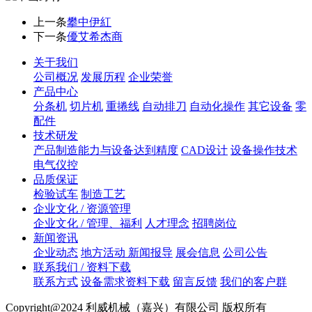
上一条
攀中伊紅
下一条
優艾希杰商
关于我们
公司概况
发展历程
企业荣誉
产品中心
分条机
切片机
重捲线
自动排刀
自动化操作
其它设备
零
配件
技术研发
产品制造能力与设备达到精度
CAD设计
设备操作技术
电气仪控
品质保证
检验试车
制造工艺
企业文化 / 资源管理
企业文化 / 管理、福利
人才理念
招聘岗位
新闻资讯
企业动态
地方活动 新闻报导
展会信息
公司公告
联系我们 / 资料下载
联系方式
设备需求资料下载
留言反馈
我们的客户群
Copyright@2024 利威机械（嘉兴）有限公司 版权所有