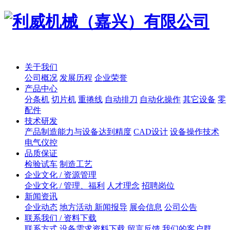
关于我们
公司概况
发展历程
企业荣誉
产品中心
分条机
切片机
重捲线
自动排刀
自动化操作
其它设备
零
配件
技术研发
产品制造能力与设备达到精度
CAD设计
设备操作技术
电气仪控
品质保证
检验试车
制造工艺
企业文化 / 资源管理
企业文化 / 管理、福利
人才理念
招聘岗位
新闻资讯
企业动态
地方活动 新闻报导
展会信息
公司公告
联系我们 / 资料下载
联系方式
设备需求资料下载
留言反馈
我们的客户群