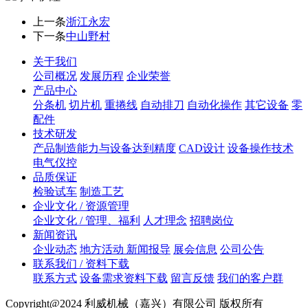
上一条
浙江永宏
下一条
中山野村
关于我们
公司概况
发展历程
企业荣誉
产品中心
分条机
切片机
重捲线
自动排刀
自动化操作
其它设备
零
配件
技术研发
产品制造能力与设备达到精度
CAD设计
设备操作技术
电气仪控
品质保证
检验试车
制造工艺
企业文化 / 资源管理
企业文化 / 管理、福利
人才理念
招聘岗位
新闻资讯
企业动态
地方活动 新闻报导
展会信息
公司公告
联系我们 / 资料下载
联系方式
设备需求资料下载
留言反馈
我们的客户群
Copyright@2024 利威机械（嘉兴）有限公司 版权所有