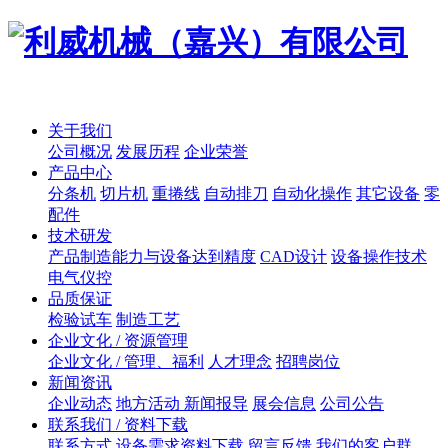
关于我们
公司概况
发展历程
企业荣誉
产品中心
分条机
切片机
重捲线
自动排刀
自动化操作
其它设备
零
配件
技术研发
产品制造能力与设备达到精度
CAD设计
设备操作技术
电气仪控
品质保证
检验试车
制造工艺
企业文化 / 资源管理
企业文化 / 管理、福利
人才理念
招聘岗位
新闻资讯
企业动态
地方活动 新闻报导
展会信息
公司公告
联系我们 / 资料下载
联系方式
设备需求资料下载
留言反馈
我们的客户群