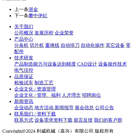
上一条
浙金
下一条
攀中伊紅
关于我们
公司概况
发展历程
企业荣誉
产品中心
分条机
切片机
重捲线
自动排刀
自动化操作
其它设备
零
配件
技术研发
产品制造能力与设备达到精度
CAD设计
设备操作技术
电气仪控
品质保证
检验试车
制造工艺
企业文化 / 资源管理
企业文化 / 管理、福利
人才理念
招聘岗位
新闻资讯
企业动态
地方活动 新闻报导
展会信息
公司公告
联系我们 / 资料下载
联系方式
设备需求资料下载
留言反馈
我们的客户群
Copyright@2024 利威机械（嘉兴）有限公司 版权所有