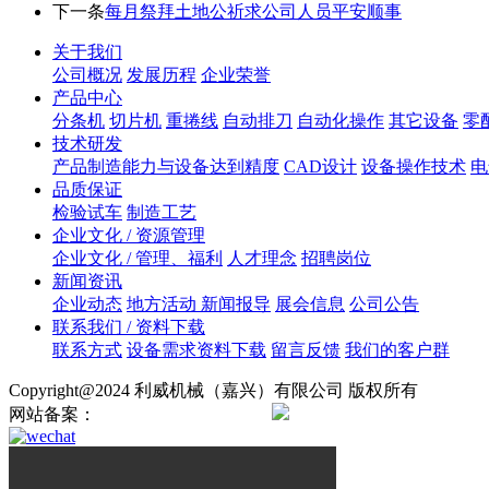
下一条
每月祭拜土地公祈求公司人员平安顺事
关于我们
公司概况
发展历程
企业荣誉
产品中心
分条机
切片机
重捲线
自动排刀
自动化操作
其它设备
零
技术研发
产品制造能力与设备达到精度
CAD设计
设备操作技术
电
品质保证
检验试车
制造工艺
企业文化 / 资源管理
企业文化 / 管理、福利
人才理念
招聘岗位
新闻资讯
企业动态
地方活动 新闻报导
展会信息
公司公告
联系我们 / 资料下载
联系方式
设备需求资料下载
留言反馈
我们的客户群
Copyright@2024 利威机械（嘉兴）有限公司 版权所有
网站备案：
浙ICP备2024138724号
浙公网安备330421020008