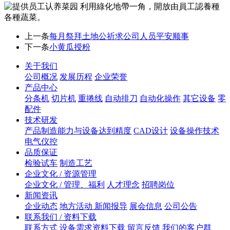
利用綠化地帶一角，開放由員工認養種
各種蔬菜。
上一条
每月祭拜土地公祈求公司人员平安顺事
下一条
小黄瓜授粉
关于我们
公司概况
发展历程
企业荣誉
产品中心
分条机
切片机
重捲线
自动排刀
自动化操作
其它设备
零
配件
技术研发
产品制造能力与设备达到精度
CAD设计
设备操作技术
电气仪控
品质保证
检验试车
制造工艺
企业文化 / 资源管理
企业文化 / 管理、福利
人才理念
招聘岗位
新闻资讯
企业动态
地方活动 新闻报导
展会信息
公司公告
联系我们 / 资料下载
联系方式
设备需求资料下载
留言反馈
我们的客户群