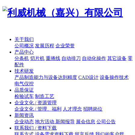
关于我们
公司概况
发展历程
企业荣誉
产品中心
分条机
切片机
重捲线
自动排刀
自动化操作
其它设备
零
配件
技术研发
产品制造能力与设备达到精度
CAD设计
设备操作技术
电气仪控
品质保证
检验试车
制造工艺
企业文化 / 资源管理
企业文化 / 管理、福利
人才理念
招聘岗位
新闻资讯
企业动态
地方活动 新闻报导
展会信息
公司公告
联系我们 / 资料下载
联系方式
设备需求资料下载
留言反馈
我们的客户群