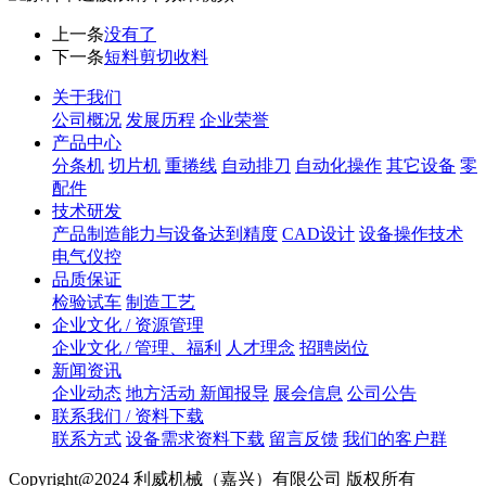
上一条
没有了
下一条
短料剪切收料
关于我们
公司概况
发展历程
企业荣誉
产品中心
分条机
切片机
重捲线
自动排刀
自动化操作
其它设备
零
配件
技术研发
产品制造能力与设备达到精度
CAD设计
设备操作技术
电气仪控
品质保证
检验试车
制造工艺
企业文化 / 资源管理
企业文化 / 管理、福利
人才理念
招聘岗位
新闻资讯
企业动态
地方活动 新闻报导
展会信息
公司公告
联系我们 / 资料下载
联系方式
设备需求资料下载
留言反馈
我们的客户群
Copyright@2024 利威机械（嘉兴）有限公司 版权所有