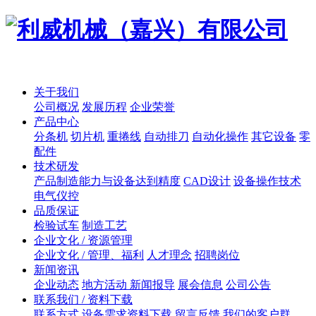
关于我们
公司概况
发展历程
企业荣誉
产品中心
分条机
切片机
重捲线
自动排刀
自动化操作
其它设备
零
配件
技术研发
产品制造能力与设备达到精度
CAD设计
设备操作技术
电气仪控
品质保证
检验试车
制造工艺
企业文化 / 资源管理
企业文化 / 管理、福利
人才理念
招聘岗位
新闻资讯
企业动态
地方活动 新闻报导
展会信息
公司公告
联系我们 / 资料下载
联系方式
设备需求资料下载
留言反馈
我们的客户群