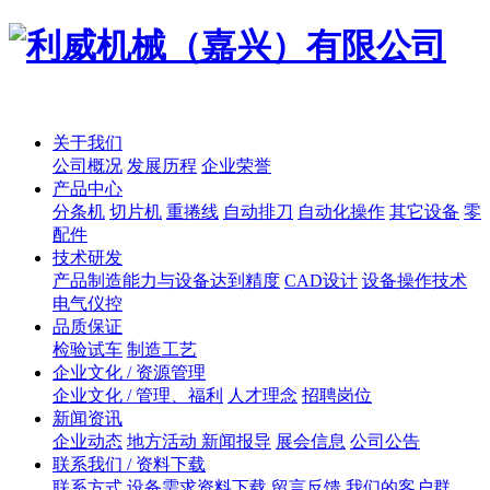
关于我们
公司概况
发展历程
企业荣誉
产品中心
分条机
切片机
重捲线
自动排刀
自动化操作
其它设备
零
配件
技术研发
产品制造能力与设备达到精度
CAD设计
设备操作技术
电气仪控
品质保证
检验试车
制造工艺
企业文化 / 资源管理
企业文化 / 管理、福利
人才理念
招聘岗位
新闻资讯
企业动态
地方活动 新闻报导
展会信息
公司公告
联系我们 / 资料下载
联系方式
设备需求资料下载
留言反馈
我们的客户群