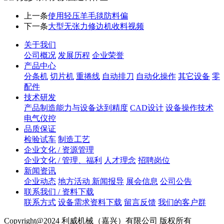
上一条
使用轻压羊毛毯防料偏
下一条
大型无张力修边机收料视频
关于我们
公司概况
发展历程
企业荣誉
产品中心
分条机
切片机
重捲线
自动排刀
自动化操作
其它设备
零
配件
技术研发
产品制造能力与设备达到精度
CAD设计
设备操作技术
电气仪控
品质保证
检验试车
制造工艺
企业文化 / 资源管理
企业文化 / 管理、福利
人才理念
招聘岗位
新闻资讯
企业动态
地方活动 新闻报导
展会信息
公司公告
联系我们 / 资料下载
联系方式
设备需求资料下载
留言反馈
我们的客户群
Copyright@2024 利威机械（嘉兴）有限公司 版权所有