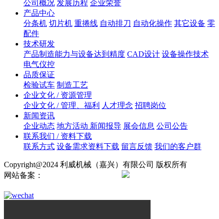
公司概况
发展历程
企业荣誉
产品中心
分条机
切片机
重捲线
自动排刀
自动化操作
其它设备
零
配件
技术研发
产品制造能力与设备达到精度
CAD设计
设备操作技术
电气仪控
品质保证
检验试车
制造工艺
企业文化 / 资源管理
企业文化 / 管理、福利
人才理念
招聘岗位
新闻资讯
企业动态
地方活动 新闻报导
展会信息
公司公告
联系我们 / 资料下载
联系方式
设备需求资料下载
留言反馈
我们的客户群
Copyright@2024 利威机械（嘉兴）有限公司 版权所有
网站备案：
浙ICP备2024138724号
浙公网安备
33042102000895号