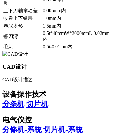
度
上下刀轴窜动差
0.005mm内
收卷上下错层
1.0mm内
卷取塔形
1.5mm内
0.5t*48mmW*2000mmL-0.02mm
镰刀湾
内
毛刺
0.5t-0.01mm内
CAD设计
CAD设计描述
设备操作技术
分条机
切片机
电气仪控
分條机-系統
切片机-系統