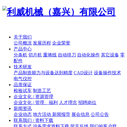
关于我们
公司概况
发展历程
企业荣誉
产品中心
分条机
切片机
重捲线
自动排刀
自动化操作
其它设备
零
配件
技术研发
产品制造能力与设备达到精度
CAD设计
设备操作技术
电气仪控
品质保证
检验试车
制造工艺
企业文化 / 资源管理
企业文化 / 管理、福利
人才理念
招聘岗位
新闻资讯
企业动态
地方活动 新闻报导
展会信息
公司公告
联系我们 / 资料下载
联系方式
设备需求资料下载
留言反馈
我们的客户群