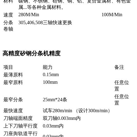
材料
碳钢、不锈钢、硅钢、铜、铝、复合金属材、有色金
属...等各种金属材料
。
280M/Min
100M/Min
速度
分条
305,406,508三轴快速更换
卷轴
高精度矽钢分条机精度
项目
能力
备注
0.15mm
最薄原料
100mm
最窄原料
任意位
置
任意位
最窄分条
25mm*24条
置
最快速度
试车280m/min （设计300m/min）
刀轴端面精度
双刀轴0.003mm内
上下刀轴平行度
0.03mm内
刀座舆轨道平行
0.03mm内