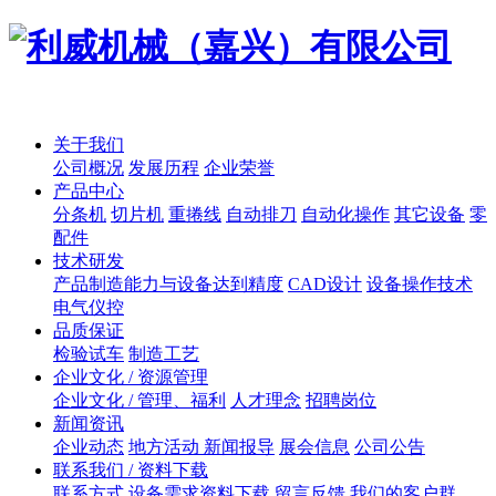
关于我们
公司概况
发展历程
企业荣誉
产品中心
分条机
切片机
重捲线
自动排刀
自动化操作
其它设备
零
配件
技术研发
产品制造能力与设备达到精度
CAD设计
设备操作技术
电气仪控
品质保证
检验试车
制造工艺
企业文化 / 资源管理
企业文化 / 管理、福利
人才理念
招聘岗位
新闻资讯
企业动态
地方活动 新闻报导
展会信息
公司公告
联系我们 / 资料下载
联系方式
设备需求资料下载
留言反馈
我们的客户群