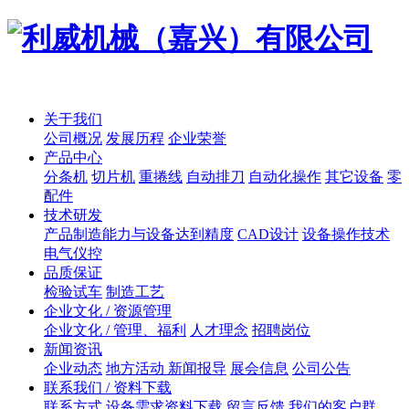
关于我们
公司概况
发展历程
企业荣誉
产品中心
分条机
切片机
重捲线
自动排刀
自动化操作
其它设备
零
配件
技术研发
产品制造能力与设备达到精度
CAD设计
设备操作技术
电气仪控
品质保证
检验试车
制造工艺
企业文化 / 资源管理
企业文化 / 管理、福利
人才理念
招聘岗位
新闻资讯
企业动态
地方活动 新闻报导
展会信息
公司公告
联系我们 / 资料下载
联系方式
设备需求资料下载
留言反馈
我们的客户群