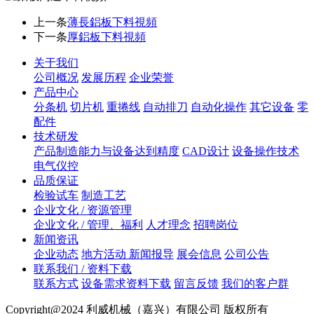
上一条
薄長鋁板下料視頻
下一条
厚鋁板下料視頻
关于我们
公司概况
发展历程
企业荣誉
产品中心
分条机
切片机
重捲线
自动排刀
自动化操作
其它设备
零
配件
技术研发
产品制造能力与设备达到精度
CAD设计
设备操作技术
电气仪控
品质保证
检验试车
制造工艺
企业文化 / 资源管理
企业文化 / 管理、福利
人才理念
招聘岗位
新闻资讯
企业动态
地方活动 新闻报导
展会信息
公司公告
联系我们 / 资料下载
联系方式
设备需求资料下载
留言反馈
我们的客户群
Copyright@2024 利威机械（嘉兴）有限公司 版权所有