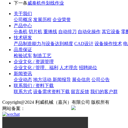
下一条
威泰机件划线作业
关于我们
公司概况
发展历程
企业荣誉
产品中心
分条机
切片机
重捲线
自动排刀
自动化操作
其它设备
零
技术研发
产品制造能力与设备达到精度
CAD设计
设备操作技术
电
品质保证
检验试车
制造工艺
企业文化 / 资源管理
企业文化 / 管理、福利
人才理念
招聘岗位
新闻资讯
企业动态
地方活动 新闻报导
展会信息
公司公告
联系我们 / 资料下载
联系方式
设备需求资料下载
留言反馈
我们的客户群
Copyright@2024 利威机械（嘉兴）有限公司 版权所有
网站备案：
浙ICP备2024138724号
浙公网安备330421020008