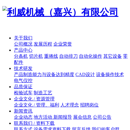
关于我们
公司概况
发展历程
企业荣誉
产品中心
分条机
切片机
重捲线
自动排刀
自动化操作
其它设备
零
配件
技术研发
产品制造能力与设备达到精度
CAD设计
设备操作技术
电气仪控
品质保证
检验试车
制造工艺
企业文化 / 资源管理
企业文化 / 管理、福利
人才理念
招聘岗位
新闻资讯
企业动态
地方活动 新闻报导
展会信息
公司公告
联系我们 / 资料下载
联系方式
设备需求资料下载
留言反馈
我们的客户群