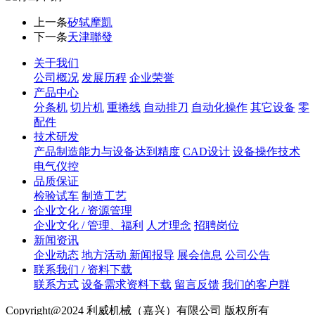
上一条
矽轼摩凱
下一条
天津聯發
关于我们
公司概况
发展历程
企业荣誉
产品中心
分条机
切片机
重捲线
自动排刀
自动化操作
其它设备
零
配件
技术研发
产品制造能力与设备达到精度
CAD设计
设备操作技术
电气仪控
品质保证
检验试车
制造工艺
企业文化 / 资源管理
企业文化 / 管理、福利
人才理念
招聘岗位
新闻资讯
企业动态
地方活动 新闻报导
展会信息
公司公告
联系我们 / 资料下载
联系方式
设备需求资料下载
留言反馈
我们的客户群
Copyright@2024 利威机械（嘉兴）有限公司 版权所有