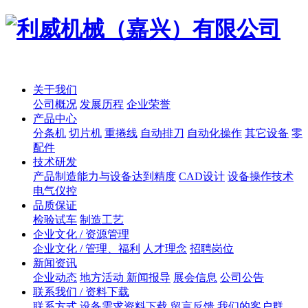
关于我们
公司概况
发展历程
企业荣誉
产品中心
分条机
切片机
重捲线
自动排刀
自动化操作
其它设备
零
配件
技术研发
产品制造能力与设备达到精度
CAD设计
设备操作技术
电气仪控
品质保证
检验试车
制造工艺
企业文化 / 资源管理
企业文化 / 管理、福利
人才理念
招聘岗位
新闻资讯
企业动态
地方活动 新闻报导
展会信息
公司公告
联系我们 / 资料下载
联系方式
设备需求资料下载
留言反馈
我们的客户群