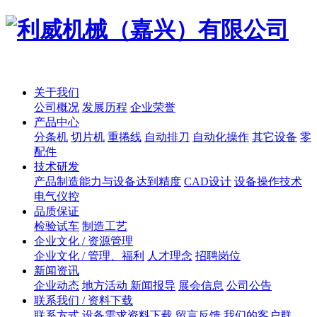
关于我们
公司概况
发展历程
企业荣誉
产品中心
分条机
切片机
重捲线
自动排刀
自动化操作
其它设备
零
配件
技术研发
产品制造能力与设备达到精度
CAD设计
设备操作技术
电气仪控
品质保证
检验试车
制造工艺
企业文化 / 资源管理
企业文化 / 管理、福利
人才理念
招聘岗位
新闻资讯
企业动态
地方活动 新闻报导
展会信息
公司公告
联系我们 / 资料下载
联系方式
设备需求资料下载
留言反馈
我们的客户群