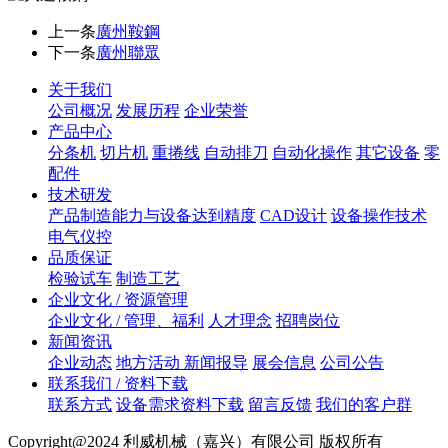
上一条
廣州鞍鋼
下一条
廣州聯眾
关于我们
公司概况
发展历程
企业荣誉
产品中心
分条机
切片机
重捲线
自动排刀
自动化操作
其它设备
零
配件
技术研发
产品制造能力与设备达到精度
CAD设计
设备操作技术
电气仪控
品质保证
检验试车
制造工艺
企业文化 / 资源管理
企业文化 / 管理、福利
人才理念
招聘岗位
新闻资讯
企业动态
地方活动 新闻报导
展会信息
公司公告
联系我们 / 资料下载
联系方式
设备需求资料下载
留言反馈
我们的客户群
Copyright@2024 利威机械（嘉兴）有限公司 版权所有