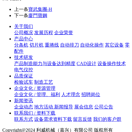
上一条
寶武集團-H
下一条
廈門寶鋼
关于我们
公司概况
发展历程
企业荣誉
产品中心
分条机
切片机
重捲线
自动排刀
自动化操作
其它设备
零
配件
技术研发
产品制造能力与设备达到精度
CAD设计
设备操作技术
电气仪控
品质保证
检验试车
制造工艺
企业文化 / 资源管理
企业文化 / 管理、福利
人才理念
招聘岗位
新闻资讯
企业动态
地方活动 新闻报导
展会信息
公司公告
联系我们 / 资料下载
联系方式
设备需求资料下载
留言反馈
我们的客户群
Copyright@2024 利威机械（嘉兴）有限公司 版权所有