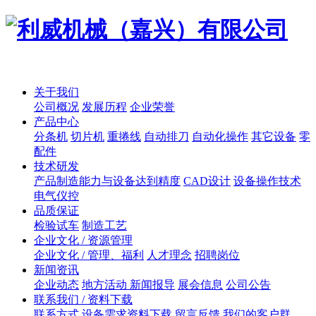
关于我们
公司概况
发展历程
企业荣誉
产品中心
分条机
切片机
重捲线
自动排刀
自动化操作
其它设备
零
配件
技术研发
产品制造能力与设备达到精度
CAD设计
设备操作技术
电气仪控
品质保证
检验试车
制造工艺
企业文化 / 资源管理
企业文化 / 管理、福利
人才理念
招聘岗位
新闻资讯
企业动态
地方活动 新闻报导
展会信息
公司公告
联系我们 / 资料下载
联系方式
设备需求资料下载
留言反馈
我们的客户群