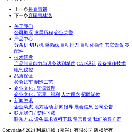
上一条
長春寶鋼
下一条
襄陽寶林泓
关于我们
公司概况
发展历程
企业荣誉
产品中心
分条机
切片机
重捲线
自动排刀
自动化操作
其它设备
零
配件
技术研发
产品制造能力与设备达到精度
CAD设计
设备操作技术
电气仪控
品质保证
检验试车
制造工艺
企业文化 / 资源管理
企业文化 / 管理、福利
人才理念
招聘岗位
新闻资讯
企业动态
地方活动 新闻报导
展会信息
公司公告
联系我们 / 资料下载
联系方式
设备需求资料下载
留言反馈
我们的客户群
Copyright@2024 利威机械（嘉兴）有限公司 版权所有