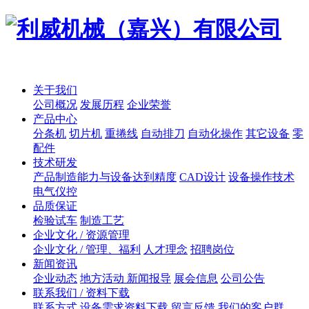
关于我们
公司概况
发展历程
企业荣誉
产品中心
分条机
切片机
重捲线
自动排刀
自动化操作
其它设备
零
配件
技术研发
产品制造能力与设备达到精度
CAD设计
设备操作技术
电气仪控
品质保证
检验试车
制造工艺
企业文化 / 资源管理
企业文化 / 管理、福利
人才理念
招聘岗位
新闻资讯
企业动态
地方活动 新闻报导
展会信息
公司公告
联系我们 / 资料下载
联系方式
设备需求资料下载
留言反馈
我们的客户群