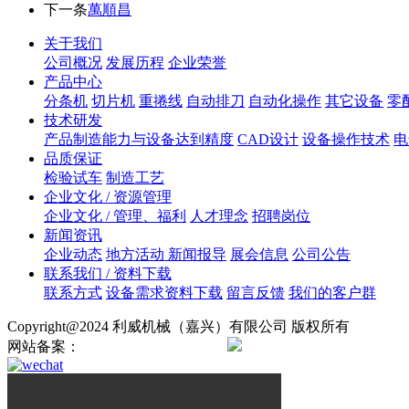
下一条
萬順昌
关于我们
公司概况
发展历程
企业荣誉
产品中心
分条机
切片机
重捲线
自动排刀
自动化操作
其它设备
零
技术研发
产品制造能力与设备达到精度
CAD设计
设备操作技术
电
品质保证
检验试车
制造工艺
企业文化 / 资源管理
企业文化 / 管理、福利
人才理念
招聘岗位
新闻资讯
企业动态
地方活动 新闻报导
展会信息
公司公告
联系我们 / 资料下载
联系方式
设备需求资料下载
留言反馈
我们的客户群
Copyright@2024 利威机械（嘉兴）有限公司 版权所有
网站备案：
浙ICP备2024138724号
浙公网安备330421020008