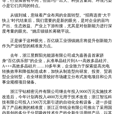
等，行业虽各有不同，但亩均产出大、科技含量高、环境污染
小是它们共同的特点。
从镇到城，意味着产业布局的全面转型。“招商选资‘大干
快上’时代结束后，我们需要的是新的眼光，是对企业的亩均
产出、生态效益、产业上下游衔接，尤其是对创新能力进行深
度考量的眼光。”姚庄镇镇长蒋晓平说。
正是缘于这种眼光，百亿级工业强镇姚庄将提升创新能力
作为产业转型的精准发力点。
去年，浙江昱辉阳光能源有限公司成为嘉善县首家跻
身“百亿俱乐部”的企业，从准单晶硅片到A++高效多晶硅片、
A+++高效多晶硅片……10多年来，企业致力于探索提高光电
转换效率和降低制造成本，加快从制造型向研发、投资、贸易
型企业转型，在全球前景较好市场建立分布式发电项目和公共
事业规模项目储备。
浙江宇钻精密元件有限公司继去年投入9000万元实施技术
改造后，今年计划再投入4800万元用于技术改造；浙江智泓科
技有限公司投入1500万元新引进的自动化全检设备，进一步提
高了产品检测的精准度；浙江正华纸业有限公司推出了采用国
内首创的多分子分层吸收技术生产的全新生活用纸产品，以其