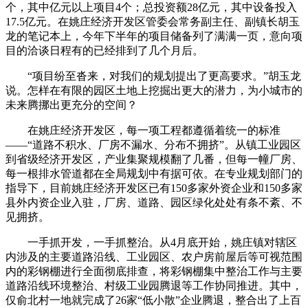
个，其中亿元以上项目4个；总投资额28亿元，其中设备投入
17.5亿元。在姚庄经济开发区管委会常务副主任、副镇长胡玉
龙的笔记本上，今年下半年的项目储备列了满满一页，意向项
目的洽谈日程有的已经排到了几个月后。
“项目纷至沓来，对我们的规划提出了更高要求。”胡玉龙
说。怎样在有限的园区土地上挖掘出更大的潜力，为小城市的
未来腾挪出更充分的空间？
在姚庄经济开发区，每一项工程都遵循着统一的标准
——“道路不积水、厂房不漏水、分布不拥挤”。从镇工业园区
到省级经济开发区，产业集聚规模翻了几番，但每一幢厂房、
每一根排水管道都在全局规划中有据可依。在专业规划部门的
指导下，目前姚庄经济开发区已有150多家外资企业和150多家
县外内资企业入驻，厂房、道路、园区绿化处处有条不紊、不
见拥挤。
一手抓开发，一手抓整治。从4月底开始，姚庄镇对辖区
内涉及的主要道路沿线、工业园区、农户房前屋后等可视范围
内的彩钢棚进行全面彻底排查，将彩钢棚集中整治工作与主要
道路沿线环境整治、村级工业园腾退等工作协同推进。其中，
仅俞北村一地就完成了26家“低小散”企业腾退，整合出了上百