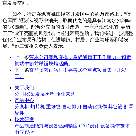
亩发展空间。
如今，行走在纵贯姚庄经济开发区中心的万泰路上，“蓝
色屋面”逐渐从视野中消失，取而代之的是具有江南水乡韵味
的“水墨画”。配合外立面的设计改造，一座座现代化的“美丽
工厂”成了亮丽的风景线。“通过环境整治，我们将进一步调整
优化产业布局和结构，促进城镇、村居、产业与环境和谐发
展。”姚庄镇相关负责人表示。
上一条
賀本公司業務滿檔，為紓解員工工作壓力，預定
於端午節前舉辦燒烤活動。
下一条
奋马扬鞭正当时！嘉善16个重点项目集中开竣
工。
关于我们
公司概况
发展历程
企业荣誉
产品中心
分条机
切片机
重捲线
自动排刀
自动化操作
其它设备
零
配件
技术研发
产品制造能力与设备达到精度
CAD设计
设备操作技术
电气仪控