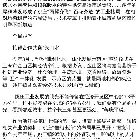
遇水不易变烂和超强吸水的特性迅速赢得市场青睐……多年的
厚积薄发形成了姚庄“两翼齐飞”“百花齐放”的工业格局，在相
对均衡稳定的布局背后，技术变革正推动着小城市的经济增长
引擎不断加速。
全局眼光
抢得合作共赢“头口水”
今年3月，“沪浙毗邻地区一体化发展示范区”签约仪式在
上海市金山区枫泾镇举行。根据协议，金山区将与嘉善县携手
推进产业经济、社会治理、生态环境、交通网络、旅游资源
等“五个一体化”发展。示范区的范围，就是两地相邻的枫泾
镇、姚庄镇及嘉善经济技术开发区(惠民街道)。
“姚庄工业发展的眼光不能停留在经济开发区中心的5.8平
方公里，也不能停留在全域的75平方公里，我们要有全局的眼
光，看到邻近城市、整个长三角甚至更远处。”蒋晓平说。
作为浙江省接轨上海的第一站，借着上海结构调整、转移
相关产业的契机，姚庄“借船出海”的布局早已展开：据统计，
截至去年年底，姚庄镇90%以上的外资项目、80%以上的人才