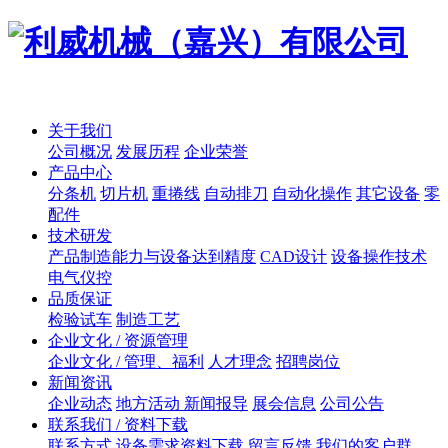
关于我们
公司概况
发展历程
企业荣誉
产品中心
分条机
切片机
重捲线
自动排刀
自动化操作
其它设备
零
配件
技术研发
产品制造能力与设备达到精度
CAD设计
设备操作技术
电气仪控
品质保证
检验试车
制造工艺
企业文化 / 资源管理
企业文化 / 管理、福利
人才理念
招聘岗位
新闻资讯
企业动态
地方活动 新闻报导
展会信息
公司公告
联系我们 / 资料下载
联系方式
设备需求资料下载
留言反馈
我们的客户群