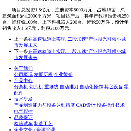
项目总投资1.5亿元，注册资本5000万元，占地16亩，总
建筑面积约12000平方米。项目达产后，将年产数控滚齿机250
台、蜗杆铣100台、上下料机器人200台、齿轮50万件，预计年
销售收入1.5亿元，利税2100万元。
上一条
在高速轨道上实现"二段加速"产业眼光引领小城
市发展未来
下一条
在高速轨道上实现"二段加速"产业眼光引领小城
市发展未来
关于我们
公司概况
发展历程
企业荣誉
产品中心
分条机
切片机
重捲线
自动排刀
自动化操作
其它设备
零
配件
技术研发
产品制造能力与设备达到精度
CAD设计
设备操作技术
电气仪控
品质保证
检验试车
制造工艺
企业文化 / 资源管理