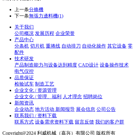
上一条
分條機
下一条
無張力邊料機(1)
关于我们
公司概况
发展历程
企业荣誉
产品中心
分条机
切片机
重捲线
自动排刀
自动化操作
其它设备
零
配件
技术研发
产品制造能力与设备达到精度
CAD设计
设备操作技术
电气仪控
品质保证
检验试车
制造工艺
企业文化 / 资源管理
企业文化 / 管理、福利
人才理念
招聘岗位
新闻资讯
企业动态
地方活动 新闻报导
展会信息
公司公告
联系我们 / 资料下载
联系方式
设备需求资料下载
留言反馈
我们的客户群
Copyright@2024 利威机械（嘉兴）有限公司 版权所有