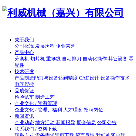
关于我们
公司概况
发展历程
企业荣誉
产品中心
分条机
切片机
重捲线
自动排刀
自动化操作
其它设备
零
配件
技术研发
产品制造能力与设备达到精度
CAD设计
设备操作技术
电气仪控
品质保证
检验试车
制造工艺
企业文化 / 资源管理
企业文化 / 管理、福利
人才理念
招聘岗位
新闻资讯
企业动态
地方活动 新闻报导
展会信息
公司公告
联系我们 / 资料下载
联系方式
设备需求资料下载
留言反馈
我们的客户群