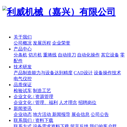
关于我们
公司概况
发展历程
企业荣誉
产品中心
分条机
切片机
重捲线
自动排刀
自动化操作
其它设备
零
配件
技术研发
产品制造能力与设备达到精度
CAD设计
设备操作技术
电气仪控
品质保证
检验试车
制造工艺
企业文化 / 资源管理
企业文化 / 管理、福利
人才理念
招聘岗位
新闻资讯
企业动态
地方活动 新闻报导
展会信息
公司公告
联系我们 / 资料下载
联系方式
设备需求资料下载
留言反馈
我们的客户群