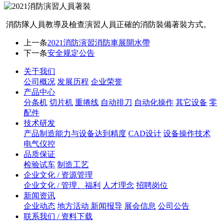
消防隊人員教導及檢查演習人員正確的消防裝備著裝方式。
上一条
2021消防演習消防車展開水帶
下一条
安全规定公告
关于我们
公司概况
发展历程
企业荣誉
产品中心
分条机
切片机
重捲线
自动排刀
自动化操作
其它设备
零
配件
技术研发
产品制造能力与设备达到精度
CAD设计
设备操作技术
电气仪控
品质保证
检验试车
制造工艺
企业文化 / 资源管理
企业文化 / 管理、福利
人才理念
招聘岗位
新闻资讯
企业动态
地方活动 新闻报导
展会信息
公司公告
联系我们 / 资料下载