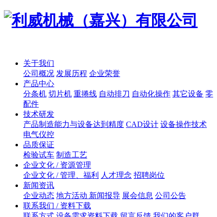
关于我们
公司概况
发展历程
企业荣誉
产品中心
分条机
切片机
重捲线
自动排刀
自动化操作
其它设备
零
配件
技术研发
产品制造能力与设备达到精度
CAD设计
设备操作技术
电气仪控
品质保证
检验试车
制造工艺
企业文化 / 资源管理
企业文化 / 管理、福利
人才理念
招聘岗位
新闻资讯
企业动态
地方活动 新闻报导
展会信息
公司公告
联系我们 / 资料下载
联系方式
设备需求资料下载
留言反馈
我们的客户群