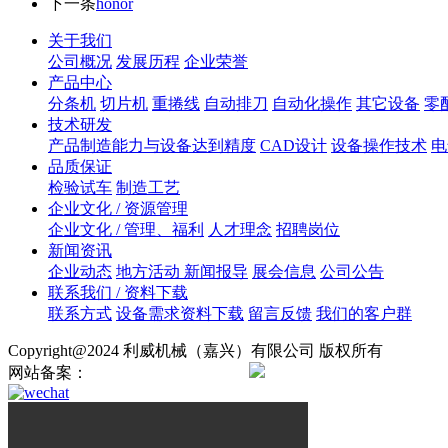
下一条
honor
关于我们
公司概况
发展历程
企业荣誉
产品中心
分条机
切片机
重捲线
自动排刀
自动化操作
其它设备
零
技术研发
产品制造能力与设备达到精度
CAD设计
设备操作技术
电
品质保证
检验试车
制造工艺
企业文化 / 资源管理
企业文化 / 管理、福利
人才理念
招聘岗位
新闻资讯
企业动态
地方活动 新闻报导
展会信息
公司公告
联系我们 / 资料下载
联系方式
设备需求资料下载
留言反馈
我们的客户群
Copyright@2024 利威机械（嘉兴）有限公司 版权所有
网站备案：
浙ICP备2024138724号
浙公网安备330421020008