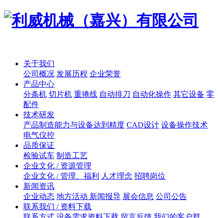
关于我们
公司概况
发展历程
企业荣誉
产品中心
分条机
切片机
重捲线
自动排刀
自动化操作
其它设备
零
配件
技术研发
产品制造能力与设备达到精度
CAD设计
设备操作技术
电气仪控
品质保证
检验试车
制造工艺
企业文化 / 资源管理
企业文化 / 管理、福利
人才理念
招聘岗位
新闻资讯
企业动态
地方活动 新闻报导
展会信息
公司公告
联系我们 / 资料下载
联系方式
设备需求资料下载
留言反馈
我们的客户群