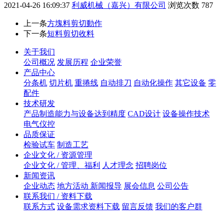
2021-04-26 16:09:37
利威机械（嘉兴）有限公司
浏览次数
787
上一条
方塊料剪切動作
下一条
短料剪切收料
关于我们
公司概况
发展历程
企业荣誉
产品中心
分条机
切片机
重捲线
自动排刀
自动化操作
其它设备
零
配件
技术研发
产品制造能力与设备达到精度
CAD设计
设备操作技术
电气仪控
品质保证
检验试车
制造工艺
企业文化 / 资源管理
企业文化 / 管理、福利
人才理念
招聘岗位
新闻资讯
企业动态
地方活动 新闻报导
展会信息
公司公告
联系我们 / 资料下载
联系方式
设备需求资料下载
留言反馈
我们的客户群