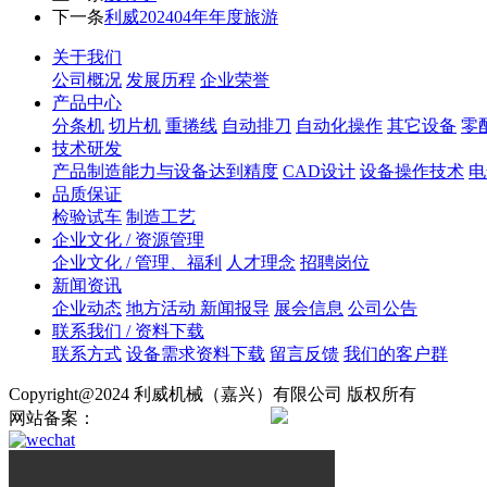
下一条
利威202404年年度旅游
关于我们
公司概况
发展历程
企业荣誉
产品中心
分条机
切片机
重捲线
自动排刀
自动化操作
其它设备
零
技术研发
产品制造能力与设备达到精度
CAD设计
设备操作技术
电
品质保证
检验试车
制造工艺
企业文化 / 资源管理
企业文化 / 管理、福利
人才理念
招聘岗位
新闻资讯
企业动态
地方活动 新闻报导
展会信息
公司公告
联系我们 / 资料下载
联系方式
设备需求资料下载
留言反馈
我们的客户群
Copyright@2024 利威机械（嘉兴）有限公司 版权所有
网站备案：
浙ICP备2024138724号
浙公网安备330421020008