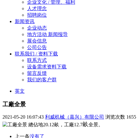
企业文化 / 管理、福利
人才理念
招聘岗位
新闻资讯
企业动态
地方活动 新闻报导
展会信息
公司公告
联系我们 / 资料下载
联系方式
设备需求资料下载
留言反馈
我们的客户群
英文
工廠全景
2021-05-20 16:07:43
利威机械（嘉兴）有限公司
浏览次数
1655
畝
總佔地
20.12
畝，工廠
12.7
全景。
上一条
没有了