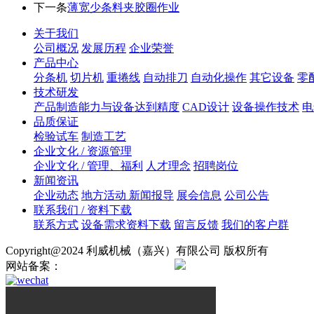
下一条
薄宽少条料夹胶圈作业
关于我们
公司概况
发展历程
企业荣誉
产品中心
分条机
切片机
重捲线
自动排刀
自动化操作
其它设备
零
技术研发
产品制造能力与设备达到精度
CAD设计
设备操作技术
电
品质保证
检验试车
制造工艺
企业文化 / 资源管理
企业文化 / 管理、福利
人才理念
招聘岗位
新闻资讯
企业动态
地方活动 新闻报导
展会信息
公司公告
联系我们 / 资料下载
联系方式
设备需求资料下载
留言反馈
我们的客户群
Copyright@2024 利威机械（嘉兴）有限公司 版权所有
网站备案：
浙ICP备2024138724号
浙公网安备330421020008