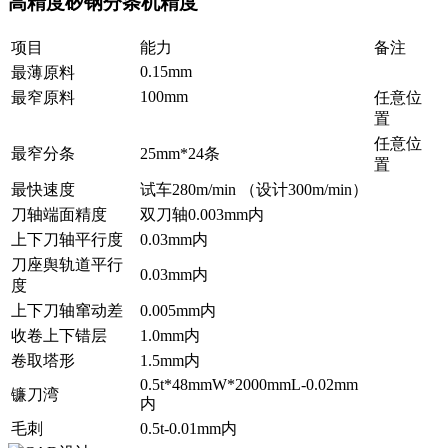
高精度矽钢分条机精度
项目
能力
备注
0.15mm
最薄原料
100mm
最窄原料
任意位
置
任意位
最窄分条
25mm*24条
置
最快速度
试车280m/min （设计300m/min）
刀轴端面精度
双刀轴0.003mm内
上下刀轴平行度
0.03mm内
刀座舆轨道平行
0.03mm内
度
上下刀轴窜动差
0.005mm内
收卷上下错层
1.0mm内
卷取塔形
1.5mm内
0.5t*48mmW*2000mmL-0.02mm
镰刀湾
内
毛刺
0.5t-0.01mm内