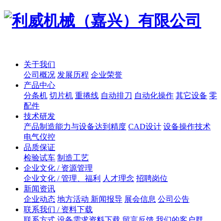
关于我们
公司概况
发展历程
企业荣誉
产品中心
分条机
切片机
重捲线
自动排刀
自动化操作
其它设备
零
配件
技术研发
产品制造能力与设备达到精度
CAD设计
设备操作技术
电气仪控
品质保证
检验试车
制造工艺
企业文化 / 资源管理
企业文化 / 管理、福利
人才理念
招聘岗位
新闻资讯
企业动态
地方活动 新闻报导
展会信息
公司公告
联系我们 / 资料下载
联系方式
设备需求资料下载
留言反馈
我们的客户群