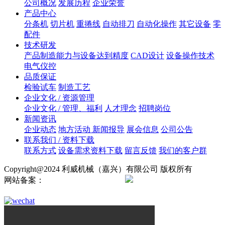
公司概况
发展历程
企业荣誉
产品中心
分条机
切片机
重捲线
自动排刀
自动化操作
其它设备
零
配件
技术研发
产品制造能力与设备达到精度
CAD设计
设备操作技术
电气仪控
品质保证
检验试车
制造工艺
企业文化 / 资源管理
企业文化 / 管理、福利
人才理念
招聘岗位
新闻资讯
企业动态
地方活动 新闻报导
展会信息
公司公告
联系我们 / 资料下载
联系方式
设备需求资料下载
留言反馈
我们的客户群
Copyright@2024 利威机械（嘉兴）有限公司 版权所有
网站备案：
浙ICP备2024138724号
浙公网安备
33042102000895号