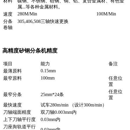
材料
碳钢、不锈钢、硅钢、铜、铝、复合金属材、有色金
属...等各种金属材料
。
280M/Min
100M/Min
速度
分条
305,406,508三轴快速更换
卷轴
高精度矽钢分条机精度
项目
能力
备注
0.15mm
最薄原料
100mm
最窄原料
任意位
置
任意位
最窄分条
25mm*24条
置
最快速度
试车280m/min （设计300m/min）
刀轴端面精度
双刀轴0.003mm内
上下刀轴平行度
0.03mm内
刀座舆轨道平行
0.03mm内