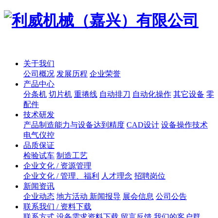
关于我们
公司概况
发展历程
企业荣誉
产品中心
分条机
切片机
重捲线
自动排刀
自动化操作
其它设备
零
配件
技术研发
产品制造能力与设备达到精度
CAD设计
设备操作技术
电气仪控
品质保证
检验试车
制造工艺
企业文化 / 资源管理
企业文化 / 管理、福利
人才理念
招聘岗位
新闻资讯
企业动态
地方活动 新闻报导
展会信息
公司公告
联系我们 / 资料下载
联系方式
设备需求资料下载
留言反馈
我们的客户群