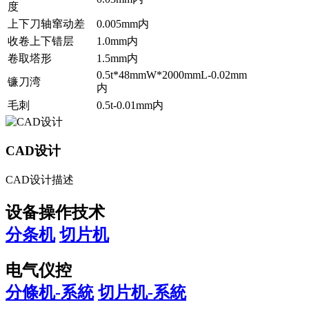
度
上下刀轴窜动差
0.005mm内
收卷上下错层
1.0mm内
卷取塔形
1.5mm内
0.5t*48mmW*2000mmL-0.02mm
镰刀湾
内
毛刺
0.5t-0.01mm内
CAD设计
CAD设计描述
设备操作技术
分条机
切片机
电气仪控
分條机-系統
切片机-系統