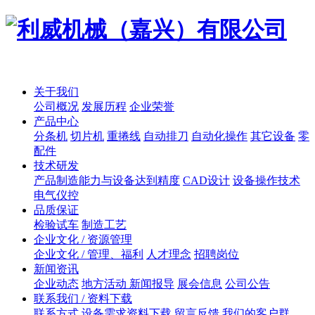
关于我们
公司概况
发展历程
企业荣誉
产品中心
分条机
切片机
重捲线
自动排刀
自动化操作
其它设备
零
配件
技术研发
产品制造能力与设备达到精度
CAD设计
设备操作技术
电气仪控
品质保证
检验试车
制造工艺
企业文化 / 资源管理
企业文化 / 管理、福利
人才理念
招聘岗位
新闻资讯
企业动态
地方活动 新闻报导
展会信息
公司公告
联系我们 / 资料下载
联系方式
设备需求资料下载
留言反馈
我们的客户群