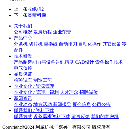
上一条
收纸机2
下一条
長積料機
关于我们
公司概况
发展历程
企业荣誉
产品中心
分条机
切片机
重捲线
自动排刀
自动化操作
其它设备
零
配件
技术研发
产品制造能力与设备达到精度
CAD设计
设备操作技术
电气仪控
品质保证
检验试车
制造工艺
企业文化 / 资源管理
企业文化 / 管理、福利
人才理念
招聘岗位
新闻资讯
企业动态
地方活动 新闻报导
展会信息
公司公告
联系我们 / 资料下载
联系方式
设备需求资料下载
留言反馈
我们的客户群
Copyright@2024 利威机械（嘉兴）有限公司 版权所有