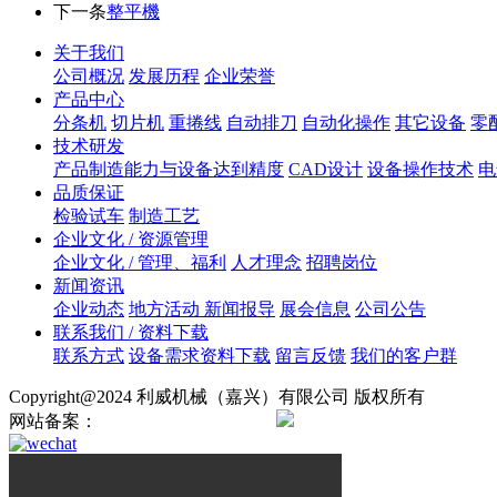
下一条
整平機
关于我们
公司概况
发展历程
企业荣誉
产品中心
分条机
切片机
重捲线
自动排刀
自动化操作
其它设备
零
技术研发
产品制造能力与设备达到精度
CAD设计
设备操作技术
电
品质保证
检验试车
制造工艺
企业文化 / 资源管理
企业文化 / 管理、福利
人才理念
招聘岗位
新闻资讯
企业动态
地方活动 新闻报导
展会信息
公司公告
联系我们 / 资料下载
联系方式
设备需求资料下载
留言反馈
我们的客户群
Copyright@2024 利威机械（嘉兴）有限公司 版权所有
网站备案：
浙ICP备2024138724号
浙公网安备330421020008