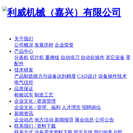
关于我们
公司概况
发展历程
企业荣誉
产品中心
分条机
切片机
重捲线
自动排刀
自动化操作
其它设备
零
配件
技术研发
产品制造能力与设备达到精度
CAD设计
设备操作技术
电气仪控
品质保证
检验试车
制造工艺
企业文化 / 资源管理
企业文化 / 管理、福利
人才理念
招聘岗位
新闻资讯
企业动态
地方活动 新闻报导
展会信息
公司公告
联系我们 / 资料下载
联系方式
设备需求资料下载
留言反馈
我们的客户群