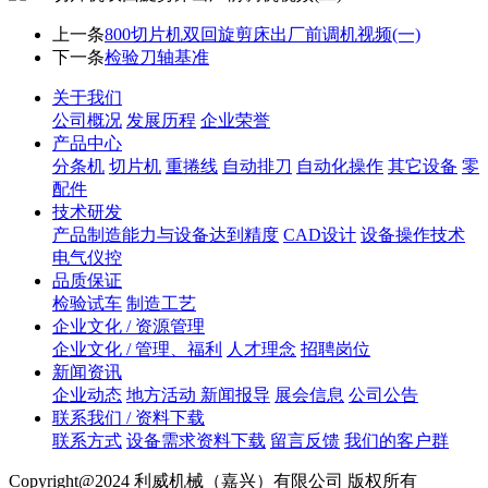
上一条
800切片机双回旋剪床出厂前调机视频(一)
下一条
检验刀轴基准
关于我们
公司概况
发展历程
企业荣誉
产品中心
分条机
切片机
重捲线
自动排刀
自动化操作
其它设备
零
配件
技术研发
产品制造能力与设备达到精度
CAD设计
设备操作技术
电气仪控
品质保证
检验试车
制造工艺
企业文化 / 资源管理
企业文化 / 管理、福利
人才理念
招聘岗位
新闻资讯
企业动态
地方活动 新闻报导
展会信息
公司公告
联系我们 / 资料下载
联系方式
设备需求资料下载
留言反馈
我们的客户群
Copyright@2024 利威机械（嘉兴）有限公司 版权所有