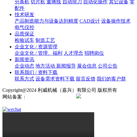
分条机
切片机
重捲线
自动排刀
自动化操作
其它设备
零
配件
技术研发
产品制造能力与设备达到精度
CAD设计
设备操作技术
电气仪控
品质保证
检验试车
制造工艺
企业文化 / 资源管理
企业文化 / 管理、福利
人才理念
招聘岗位
新闻资讯
企业动态
地方活动 新闻报导
展会信息
公司公告
联系我们 / 资料下载
联系方式
设备需求资料下载
留言反馈
我们的客户群
Copyright@2024 利威机械（嘉兴）有限公司 版权所有
网站备案：
浙ICP备2024138724号
浙公网安备
33042102000895号