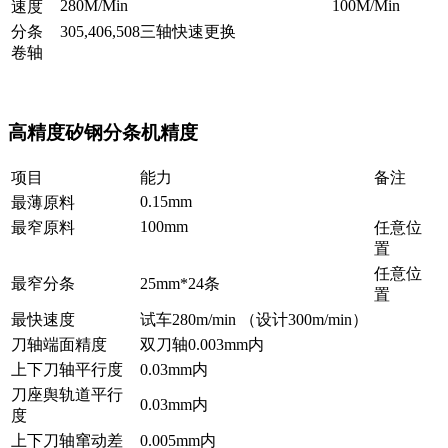
280M/Min
100M/Min
速度
分条
305,406,508三轴快速更换
卷轴
高精度矽钢分条机精度
项目
能力
备注
0.15mm
最薄原料
100mm
最窄原料
任意位
置
任意位
最窄分条
25mm*24条
置
最快速度
试车280m/min （设计300m/min）
刀轴端面精度
双刀轴0.003mm内
上下刀轴平行度
0.03mm内
刀座舆轨道平行
0.03mm内
度
上下刀轴窜动差
0.005mm内