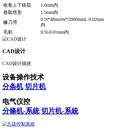
收卷上下错层
1.0mm内
卷取塔形
1.5mm内
0.5t*48mmW*2000mmL-0.02mm
镰刀湾
内
毛刺
0.5t-0.01mm内
CAD设计
CAD设计描述
设备操作技术
分条机
切片机
电气仪控
分條机-系統
切片机-系統