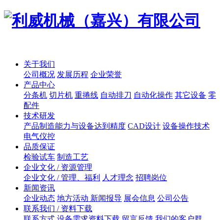
关于我们
公司概况
发展历程
企业荣誉
产品中心
分条机
切片机
重捲线
自动排刀
自动化操作
其它设备
零
配件
技术研发
产品制造能力与设备达到精度
CAD设计
设备操作技术
电气仪控
品质保证
检验试车
制造工艺
企业文化 / 资源管理
企业文化 / 管理、福利
人才理念
招聘岗位
新闻资讯
企业动态
地方活动 新闻报导
展会信息
公司公告
联系我们 / 资料下载
联系方式
设备需求资料下载
留言反馈
我们的客户群