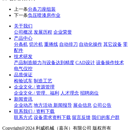
上一条
分条刀座组装
下一条
负压喷漆房作业
关于我们
公司概况
发展历程
企业荣誉
产品中心
分条机
切片机
重捲线
自动排刀
自动化操作
其它设备
零
配件
技术研发
产品制造能力与设备达到精度
CAD设计
设备操作技术
电气仪控
品质保证
检验试车
制造工艺
企业文化 / 资源管理
企业文化 / 管理、福利
人才理念
招聘岗位
新闻资讯
企业动态
地方活动 新闻报导
展会信息
公司公告
联系我们 / 资料下载
联系方式
设备需求资料下载
留言反馈
我们的客户群
Copyright@2024 利威机械（嘉兴）有限公司 版权所有