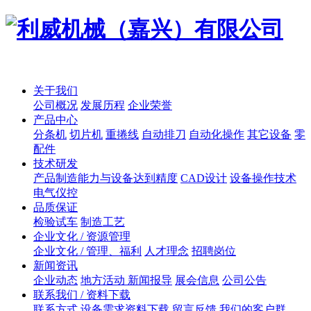
关于我们
公司概况
发展历程
企业荣誉
产品中心
分条机
切片机
重捲线
自动排刀
自动化操作
其它设备
零
配件
技术研发
产品制造能力与设备达到精度
CAD设计
设备操作技术
电气仪控
品质保证
检验试车
制造工艺
企业文化 / 资源管理
企业文化 / 管理、福利
人才理念
招聘岗位
新闻资讯
企业动态
地方活动 新闻报导
展会信息
公司公告
联系我们 / 资料下载
联系方式
设备需求资料下载
留言反馈
我们的客户群