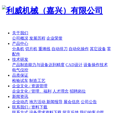
关于我们
公司概况
发展历程
企业荣誉
产品中心
分条机
切片机
重捲线
自动排刀
自动化操作
其它设备
零
配件
技术研发
产品制造能力与设备达到精度
CAD设计
设备操作技术
电气仪控
品质保证
检验试车
制造工艺
企业文化 / 资源管理
企业文化 / 管理、福利
人才理念
招聘岗位
新闻资讯
企业动态
地方活动 新闻报导
展会信息
公司公告
联系我们 / 资料下载
联系方式
设备需求资料下载
留言反馈
我们的客户群