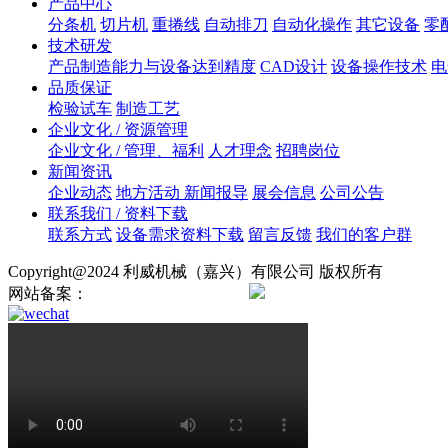
产品中心
分条机
切片机
重捲线
自动排刀
自动化操作
其它设备
零
技术研发
产品制造能力与设备达到精度
CAD设计
设备操作技术
电
品质保证
检验试车
制造工艺
企业文化 / 资源管理
企业文化 / 管理、福利
人才理念
招聘岗位
新闻资讯
企业动态
地方活动 新闻报导
展会信息
公司公告
联系我们 / 资料下载
联系方式
设备需求资料下载
留言反馈
我们的客户群
Copyright@2024 利威机械（嘉兴）有限公司 版权所有
网站备案：
浙ICP备2024138724号
浙公网安备330421020008