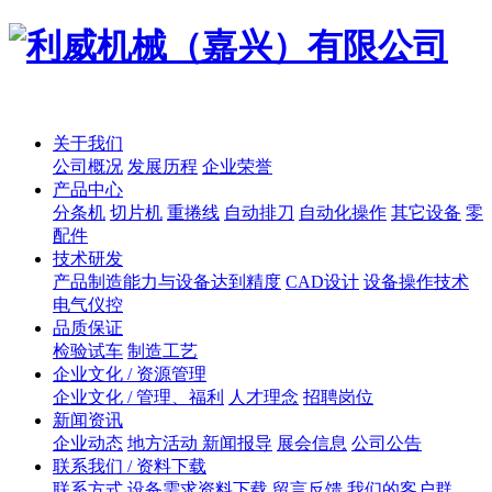
关于我们
公司概况
发展历程
企业荣誉
产品中心
分条机
切片机
重捲线
自动排刀
自动化操作
其它设备
零
配件
技术研发
产品制造能力与设备达到精度
CAD设计
设备操作技术
电气仪控
品质保证
检验试车
制造工艺
企业文化 / 资源管理
企业文化 / 管理、福利
人才理念
招聘岗位
新闻资讯
企业动态
地方活动 新闻报导
展会信息
公司公告
联系我们 / 资料下载
联系方式
设备需求资料下载
留言反馈
我们的客户群