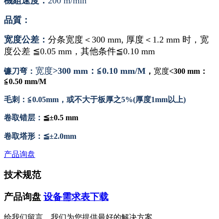
機組速度：
200 m/min
品質：
宽度公差：
分条宽度
＜300 mm,
厚度
＜1.2 mm
时，宽
度公差
≦0.05 mm，
其他条件
≦0.10 mm
宽度
>
300 mm：≦0.10 mm/M
镰刀弯：
，
宽度
<300 mm：
≦0.50 mm/M
毛刺：
≦0.05mm，
或不大于板厚之
5%(
厚度
1mm
以上
)
卷取错层：
≦±0.5 mm
卷取塔形：
≦±2.0mm
产品询盘
技术规范
产品询盘
设备需求表下载
给我们留言，我们为您提供最好的解决方案