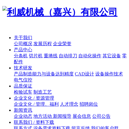
关于我们
公司概况
发展历程
企业荣誉
产品中心
分条机
切片机
重捲线
自动排刀
自动化操作
其它设备
零
配件
技术研发
产品制造能力与设备达到精度
CAD设计
设备操作技术
电气仪控
品质保证
检验试车
制造工艺
企业文化 / 资源管理
企业文化 / 管理、福利
人才理念
招聘岗位
新闻资讯
企业动态
地方活动 新闻报导
展会信息
公司公告
联系我们 / 资料下载
联系方式
设备需求资料下载
留言反馈
我们的客户群