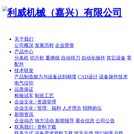
关于我们
公司概况
发展历程
企业荣誉
产品中心
分条机
切片机
重捲线
自动排刀
自动化操作
其它设备
零
配件
技术研发
产品制造能力与设备达到精度
CAD设计
设备操作技术
电气仪控
品质保证
检验试车
制造工艺
企业文化 / 资源管理
企业文化 / 管理、福利
人才理念
招聘岗位
新闻资讯
企业动态
地方活动 新闻报导
展会信息
公司公告
联系我们 / 资料下载
联系方式
设备需求资料下载
留言反馈
我们的客户群