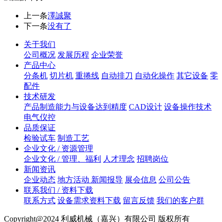
上一条
澤誠聚
下一条
没有了
关于我们
公司概况
发展历程
企业荣誉
产品中心
分条机
切片机
重捲线
自动排刀
自动化操作
其它设备
零
配件
技术研发
产品制造能力与设备达到精度
CAD设计
设备操作技术
电气仪控
品质保证
检验试车
制造工艺
企业文化 / 资源管理
企业文化 / 管理、福利
人才理念
招聘岗位
新闻资讯
企业动态
地方活动 新闻报导
展会信息
公司公告
联系我们 / 资料下载
联系方式
设备需求资料下载
留言反馈
我们的客户群
Copyright@2024 利威机械（嘉兴）有限公司 版权所有