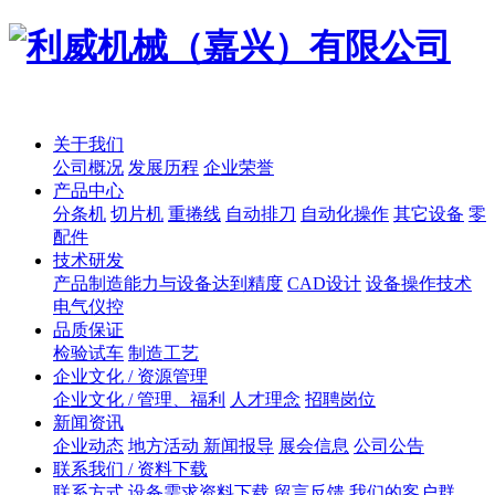
关于我们
公司概况
发展历程
企业荣誉
产品中心
分条机
切片机
重捲线
自动排刀
自动化操作
其它设备
零
配件
技术研发
产品制造能力与设备达到精度
CAD设计
设备操作技术
电气仪控
品质保证
检验试车
制造工艺
企业文化 / 资源管理
企业文化 / 管理、福利
人才理念
招聘岗位
新闻资讯
企业动态
地方活动 新闻报导
展会信息
公司公告
联系我们 / 资料下载
联系方式
设备需求资料下载
留言反馈
我们的客户群