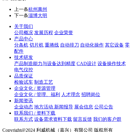
上一条
杭州萬州
下一条
淄博大明
关于我们
公司概况
发展历程
企业荣誉
产品中心
分条机
切片机
重捲线
自动排刀
自动化操作
其它设备
零
配件
技术研发
产品制造能力与设备达到精度
CAD设计
设备操作技术
电气仪控
品质保证
检验试车
制造工艺
企业文化 / 资源管理
企业文化 / 管理、福利
人才理念
招聘岗位
新闻资讯
企业动态
地方活动 新闻报导
展会信息
公司公告
联系我们 / 资料下载
联系方式
设备需求资料下载
留言反馈
我们的客户群
Copyright@2024 利威机械（嘉兴）有限公司 版权所有