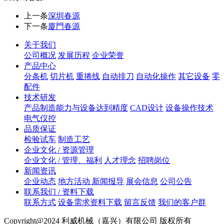
上一条
深圳春源
下一条
廈門春源
关于我们
公司概况
发展历程
企业荣誉
产品中心
分条机
切片机
重捲线
自动排刀
自动化操作
其它设备
零
配件
技术研发
产品制造能力与设备达到精度
CAD设计
设备操作技术
电气仪控
品质保证
检验试车
制造工艺
企业文化 / 资源管理
企业文化 / 管理、福利
人才理念
招聘岗位
新闻资讯
企业动态
地方活动 新闻报导
展会信息
公司公告
联系我们 / 资料下载
联系方式
设备需求资料下载
留言反馈
我们的客户群
Copyright@2024 利威机械（嘉兴）有限公司 版权所有