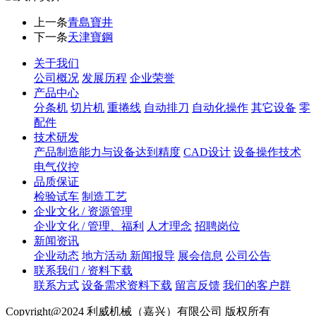
上一条
青島寶井
下一条
天津寶鋼
关于我们
公司概况
发展历程
企业荣誉
产品中心
分条机
切片机
重捲线
自动排刀
自动化操作
其它设备
零
配件
技术研发
产品制造能力与设备达到精度
CAD设计
设备操作技术
电气仪控
品质保证
检验试车
制造工艺
企业文化 / 资源管理
企业文化 / 管理、福利
人才理念
招聘岗位
新闻资讯
企业动态
地方活动 新闻报导
展会信息
公司公告
联系我们 / 资料下载
联系方式
设备需求资料下载
留言反馈
我们的客户群
Copyright@2024 利威机械（嘉兴）有限公司 版权所有