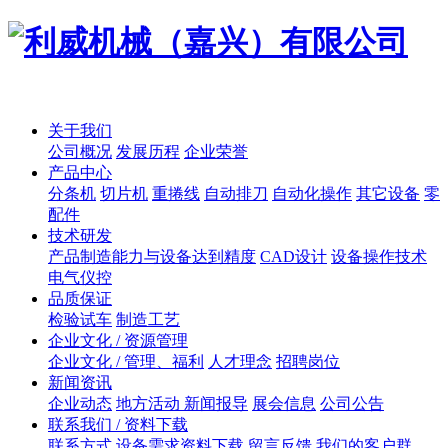
关于我们
公司概况
发展历程
企业荣誉
产品中心
分条机
切片机
重捲线
自动排刀
自动化操作
其它设备
零
配件
技术研发
产品制造能力与设备达到精度
CAD设计
设备操作技术
电气仪控
品质保证
检验试车
制造工艺
企业文化 / 资源管理
企业文化 / 管理、福利
人才理念
招聘岗位
新闻资讯
企业动态
地方活动 新闻报导
展会信息
公司公告
联系我们 / 资料下载
联系方式
设备需求资料下载
留言反馈
我们的客户群