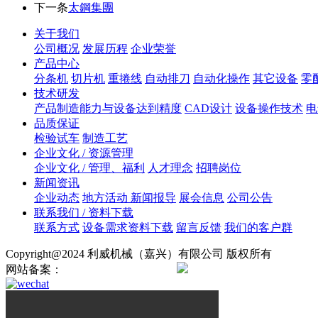
下一条
太鋼集團
关于我们
公司概况
发展历程
企业荣誉
产品中心
分条机
切片机
重捲线
自动排刀
自动化操作
其它设备
零
技术研发
产品制造能力与设备达到精度
CAD设计
设备操作技术
电
品质保证
检验试车
制造工艺
企业文化 / 资源管理
企业文化 / 管理、福利
人才理念
招聘岗位
新闻资讯
企业动态
地方活动 新闻报导
展会信息
公司公告
联系我们 / 资料下载
联系方式
设备需求资料下载
留言反馈
我们的客户群
Copyright@2024 利威机械（嘉兴）有限公司 版权所有
网站备案：
浙ICP备2024138724号
浙公网安备330421020008