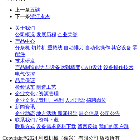
上一条
五礦
下一条
浙江永杰
关于我们
公司概况
发展历程
企业荣誉
产品中心
分条机
切片机
重捲线
自动排刀
自动化操作
其它设备
零
配件
技术研发
产品制造能力与设备达到精度
CAD设计
设备操作技术
电气仪控
品质保证
检验试车
制造工艺
企业文化 / 资源管理
企业文化 / 管理、福利
人才理念
招聘岗位
新闻资讯
企业动态
地方活动 新闻报导
展会信息
公司公告
联系我们 / 资料下载
联系方式
设备需求资料下载
留言反馈
我们的客户群
Copyright@2024 利威机械（嘉兴）有限公司 版权所有