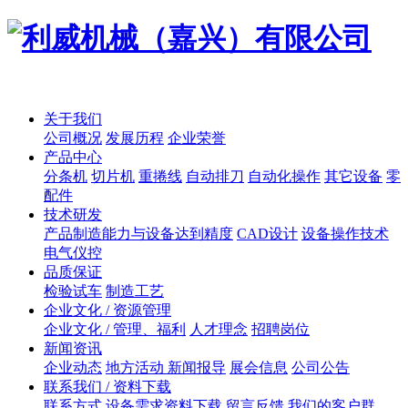
关于我们
公司概况
发展历程
企业荣誉
产品中心
分条机
切片机
重捲线
自动排刀
自动化操作
其它设备
零
配件
技术研发
产品制造能力与设备达到精度
CAD设计
设备操作技术
电气仪控
品质保证
检验试车
制造工艺
企业文化 / 资源管理
企业文化 / 管理、福利
人才理念
招聘岗位
新闻资讯
企业动态
地方活动 新闻报导
展会信息
公司公告
联系我们 / 资料下载
联系方式
设备需求资料下载
留言反馈
我们的客户群