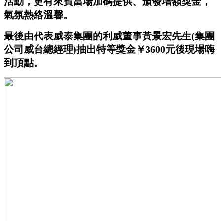
活動，更有來賓當場加碼提供、頒發增額獎金，
氣氛熱絡溫馨。
最後由代表威泰集團的利威董事黃景宏先生
(
集團
公司威台總經理
)
抽出特等獎金￥
3600
元後現場嗨
到頂點。