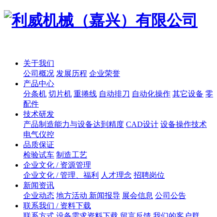
关于我们
公司概况
发展历程
企业荣誉
产品中心
分条机
切片机
重捲线
自动排刀
自动化操作
其它设备
零
配件
技术研发
产品制造能力与设备达到精度
CAD设计
设备操作技术
电气仪控
品质保证
检验试车
制造工艺
企业文化 / 资源管理
企业文化 / 管理、福利
人才理念
招聘岗位
新闻资讯
企业动态
地方活动 新闻报导
展会信息
公司公告
联系我们 / 资料下载
联系方式
设备需求资料下载
留言反馈
我们的客户群