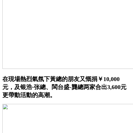
在現場熱烈氣氛下黃總的朋友又慨捐￥
10,000
元，及
银浩
张
總、閩台盛-龔總两家合出3,600元
-
更帶動活動的高潮。