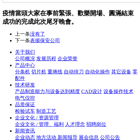
疫情當頭大家在事前緊張、歡樂開場、圓滿結束
成功的完成此次尾牙晚會。
上一条
没有了
下一条
表揚保安公司
关于我们
公司概况
发展历程
企业荣誉
产品中心
分条机
切片机
重捲线
自动排刀
自动化操作
其它设备
零
配件
技术研发
产品制造能力与设备达到精度
CAD设计
设备操作技术
电气仪控
品质保证
检验试车
制造工艺
企业文化 / 资源管理
企业文化 / 管理、福利
人才理念
招聘岗位
新闻资讯
企业动态
地方活动 新闻报导
展会信息
公司公告