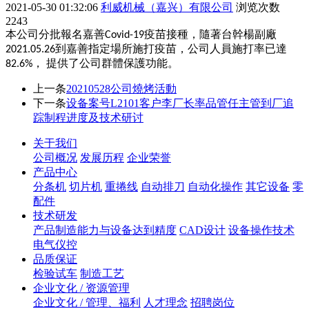
2021-05-30 01:32:06
利威机械（嘉兴）有限公司
浏览次数
2243
本公司分批報名嘉善
疫苗接種，隨著台幹楊副廠
Covid-19
到嘉善指定場所施打疫苗，公司人員施打率已達
2021.05.26
，
提供了公司群體保護功能。
82.6%
上一条
20210528公司燒烤活動
下一条
设备案号L2101客户李厂长率品管任主管到厂追
踪制程进度及技术研讨
关于我们
公司概况
发展历程
企业荣誉
产品中心
分条机
切片机
重捲线
自动排刀
自动化操作
其它设备
零
配件
技术研发
产品制造能力与设备达到精度
CAD设计
设备操作技术
电气仪控
品质保证
检验试车
制造工艺
企业文化 / 资源管理
企业文化 / 管理、福利
人才理念
招聘岗位