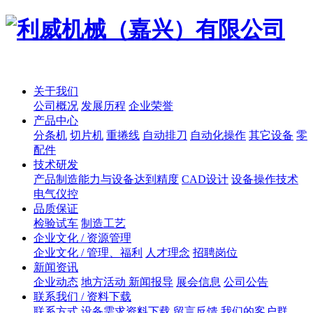
关于我们
公司概况
发展历程
企业荣誉
产品中心
分条机
切片机
重捲线
自动排刀
自动化操作
其它设备
零
配件
技术研发
产品制造能力与设备达到精度
CAD设计
设备操作技术
电气仪控
品质保证
检验试车
制造工艺
企业文化 / 资源管理
企业文化 / 管理、福利
人才理念
招聘岗位
新闻资讯
企业动态
地方活动 新闻报导
展会信息
公司公告
联系我们 / 资料下载
联系方式
设备需求资料下载
留言反馈
我们的客户群