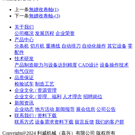
上一条
無縫收卷軸(1)
下一条
無縫收卷軸-(3)
关于我们
公司概况
发展历程
企业荣誉
产品中心
分条机
切片机
重捲线
自动排刀
自动化操作
其它设备
零
配件
技术研发
产品制造能力与设备达到精度
CAD设计
设备操作技术
电气仪控
品质保证
检验试车
制造工艺
企业文化 / 资源管理
企业文化 / 管理、福利
人才理念
招聘岗位
新闻资讯
企业动态
地方活动 新闻报导
展会信息
公司公告
联系我们 / 资料下载
联系方式
设备需求资料下载
留言反馈
我们的客户群
Copyright@2024 利威机械（嘉兴）有限公司 版权所有