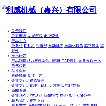
关于我们
公司概况
发展历程
企业荣誉
产品中心
分条机
切片机
重捲线
自动排刀
自动化操作
其它设备
零
配件
技术研发
产品制造能力与设备达到精度
CAD设计
设备操作技术
电气仪控
品质保证
检验试车
制造工艺
企业文化 / 资源管理
企业文化 / 管理、福利
人才理念
招聘岗位
新闻资讯
企业动态
地方活动 新闻报导
展会信息
公司公告
联系我们 / 资料下载
联系方式
设备需求资料下载
留言反馈
我们的客户群