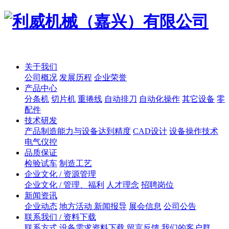
关于我们
公司概况
发展历程
企业荣誉
产品中心
分条机
切片机
重捲线
自动排刀
自动化操作
其它设备
零
配件
技术研发
产品制造能力与设备达到精度
CAD设计
设备操作技术
电气仪控
品质保证
检验试车
制造工艺
企业文化 / 资源管理
企业文化 / 管理、福利
人才理念
招聘岗位
新闻资讯
企业动态
地方活动 新闻报导
展会信息
公司公告
联系我们 / 资料下载
联系方式
设备需求资料下载
留言反馈
我们的客户群