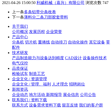
2021-04-26 15:00:50
利威机械（嘉兴）有限公司
浏览次数
747
上一条
多条铝带分条收卷
下一条
薄料分二条刀部胶套带料
关于我们
公司概况
发展历程
企业荣誉
产品中心
分条机
切片机
重捲线
自动排刀
自动化操作
其它设备
零
配件
技术研发
产品制造能力与设备达到精度
CAD设计
设备操作技术
电气仪控
品质保证
检验试车
制造工艺
企业文化 / 资源管理
企业文化 / 管理、福利
人才理念
招聘岗位
新闻资讯
企业动态
地方活动 新闻报导
展会信息
公司公告
联系我们 / 资料下载
联系方式
设备需求资料下载
留言反馈
我们的客户群