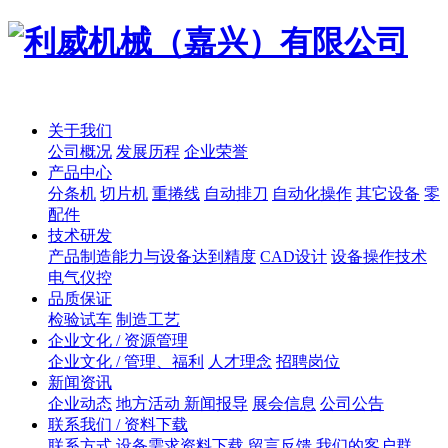
关于我们
公司概况
发展历程
企业荣誉
产品中心
分条机
切片机
重捲线
自动排刀
自动化操作
其它设备
零
配件
技术研发
产品制造能力与设备达到精度
CAD设计
设备操作技术
电气仪控
品质保证
检验试车
制造工艺
企业文化 / 资源管理
企业文化 / 管理、福利
人才理念
招聘岗位
新闻资讯
企业动态
地方活动 新闻报导
展会信息
公司公告
联系我们 / 资料下载
联系方式
设备需求资料下载
留言反馈
我们的客户群