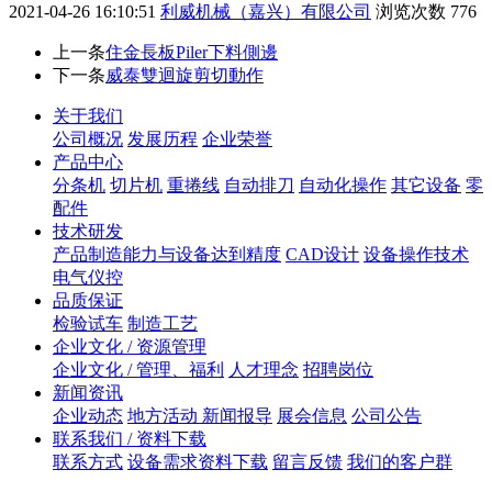
2021-04-26 16:10:51
利威机械（嘉兴）有限公司
浏览次数
776
上一条
住金長板Piler下料側邊
下一条
威泰雙迴旋剪切動作
关于我们
公司概况
发展历程
企业荣誉
产品中心
分条机
切片机
重捲线
自动排刀
自动化操作
其它设备
零
配件
技术研发
产品制造能力与设备达到精度
CAD设计
设备操作技术
电气仪控
品质保证
检验试车
制造工艺
企业文化 / 资源管理
企业文化 / 管理、福利
人才理念
招聘岗位
新闻资讯
企业动态
地方活动 新闻报导
展会信息
公司公告
联系我们 / 资料下载
联系方式
设备需求资料下载
留言反馈
我们的客户群